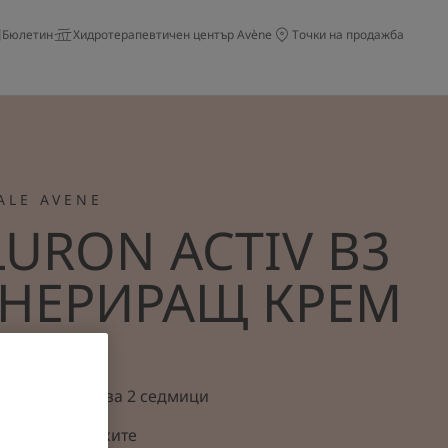
Бюлетин
Хидротерапевтичен център Avène
Точки на продажба
ALE AVENE
LURON ACTIV B3
ЕНЕРИРАЩ КРЕМ
а
ъчките само за 2 седмици
вота на клетките