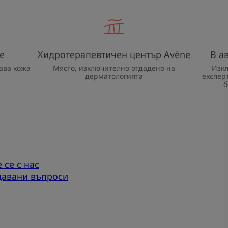
e
Хидротерапевтичен център Avène
В а
ава кожа
Място, изключително отдадено на
Изк
дерматологията
експер
б
 се с нас
давани въпроси