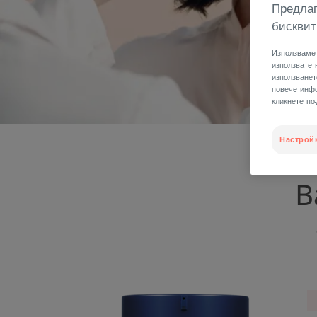
Предлаг
бисквит
Използваме 
използвате 
използванет
повече инфо
кликнете по
Настрой
В
ИНТЕНЗИВЕН
РЕМОДЕЛИРАЩ