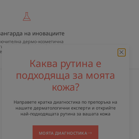
вангарда на иновациите
лючителна дермо-козметична
тиза за качествена, ефективна и
езопасна грижа за кожата
Каква рутина е
подходяща за моята
кожа?
Получавайте нашия бюлетин
Винаги сме насреща за вашата кожа!
Направете кратка диагностика по препоръка на
Всички наши съвети за ежедневна
нашите дерматологични експерти и открийте
грижа за кожата.
най-подходящата рутина за вашата кожа
АБОНИРАЙТЕ СЕ ЗА БЮЛЕТИНА
МОЯТА ДИАГНОСТИКА