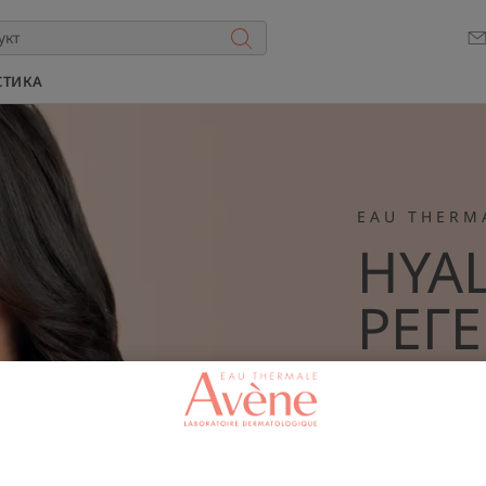
СТИКА
EAU THERM
HYA
РЕГ
Стяга кожат
Намалява бр
Удължава жи