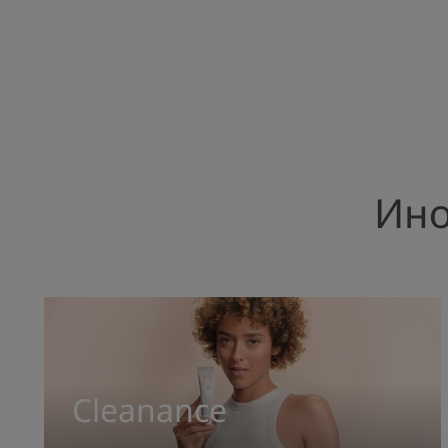
Ино
Cleanance
Cleanance