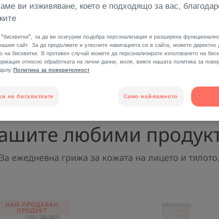
аме ви изживяване, което е подходящо за вас, благодар
ките
ОТКРИЙТЕ
"бисквитки", за да ви осигурим по-добра персонализация и разширена функционално
нашия сайт. За да продължите и улесните навигацията си в сайта, можете директно
о на бисквитки. В противен случай можете да персонализирате използването на биск
рмация относно обработката на лични данни, моля, вижте нашата политика за повер
-долу:
Политика за поверителност
ки на бисквитките
Само най-важното
ашите любими продук
За ежедневна грижа за кожата на лицето и тялото
УЛТРА
ВЪЗСТАН
НАЙ-ПРОДАВАН
ПРОДУКТ
ФЛУИД
ЗАЩИТЕН