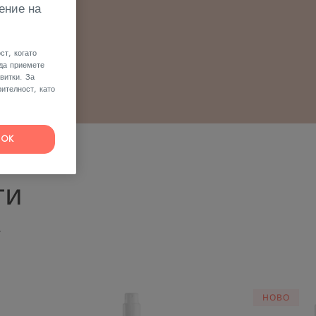
ение на
ст, когато
 да приемете
витки. За
ителност, като
OK
ти
.
ОВЯВАЩ
СПРЕЙ
HOBO
ЗА