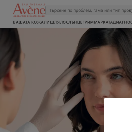
ВАШАТА КОЖА
ЛИЦЕ
ТЯЛО
СЛЪНЦЕ
ГРИМ
МАРКАТА
ДИАГНО
ОТКРИЙТЕ