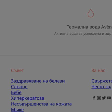
Термална вода Avèn
Активна вода за успокоена и здр
Съвет
За нас
Заздравяване на белези
Свържете
Слънце
Често за
Бебе
Хиперкератоза
Несъвършенства на кожата
Мъже