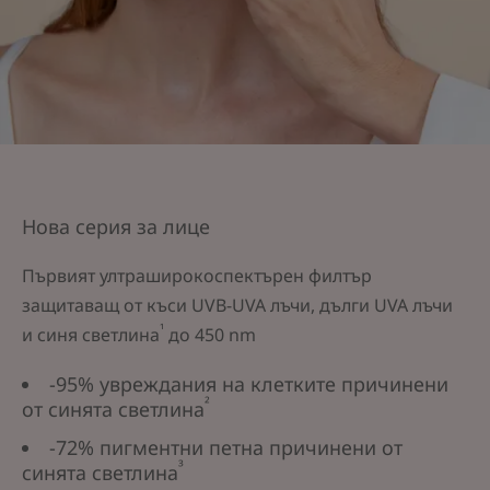
Нова серия за лице
Първият ултраширокоспектърен филтър
защитаващ от къси UVB-UVA лъчи, дълги UVA лъчи
¹
и синя светлина
до 450 nm
-95% увреждания на клетките причинени
²
от синята светлина
-72% пигментни петна причинени от
³
синята светлина