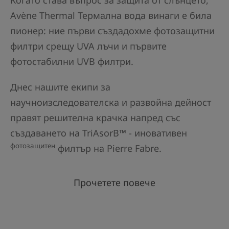
Когато става въпрос за защита от слънцето,
Avène Thermal Термална вода винаги е била
пионер: ние първи създадохме фотозащитни
филтри срещу UVA лъчи и първите
фотостабилни UVB филтри.
Днес нашите екипи за
научноизследователска и развойна дейност
правят решителна крачка напред със
създаването на TriAsorB™ - иновативен
фотозащитен
филтър на Pierre Fabre.
Прочетете повече