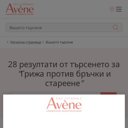
Точки
на
продажба
Начална страница
Вашето търсене
28 резултати от търсенето за
"
Грижа против бръчки и
стареене
"
ПРОДУКТИ (14)
СТАТИИ (14)