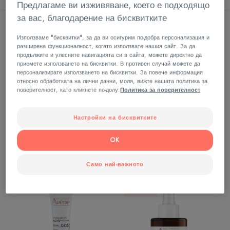
Предлагаме ви изживяване, което е подходящо
за вас, благодарение на бисквитките
КРЕМ
ИНТЕНЗИВЕН
ФИЛЪР
ОЗАРЯВАЩ
Използваме "бисквитки", за да ви осигурим по-добра персонализация и
разширена функционалност, когато използвате нашия сайт. За да
ЗА
КРЕМ
продължите и улесните навигацията си в сайта, можете директно да
ОКОЛООЧЕН
приемете използването на бисквитки. В противен случай можете да
КОНТУР
персонализирате използването на бисквитки. За повече информация
относно обработката на лични данни, моля, вижте нашата политика за
поверителност, като кликнете по-долу:
Политика за поверителност
Настройки на бисквитките
DERMABSOLU
VITAMIN ACTIV CG
OK
КРЕМ ФИЛЪР ЗА
ИНТЕНЗИВЕН ОЗАРЯВАЩ
ОКОЛООЧЕН КОНТУР
КРЕМ
Само най-важното
HYALURON
ОЗАРЯВАЩ
HOBO
ACTIV
КОРИГИРАЩ
PROCEDURE
СЕРУМ
МИКРОЛИФТИНГ