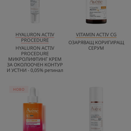
КРЕМ
ЗА
ОКОЛООЧЕН
КОНТУР
И
УСТНИ
HYALURON ACTIV
VITAMIN ACTIV CG
PROCEDURE
-
ОЗАРЯВАЩ КОРИГИРАЩ
0,05%
HYALURON ACTIV
СЕРУМ
PROCEDURE
ретинал
МИКРОЛИФТИНГ КРЕМ
ЗА ОКОЛООЧЕН КОНТУР
И УСТНИ - 0,05% ретинал
УЛТРА
HYALURON
HOBO
СЕРУМ
ACTIV
ЗА
PROCEDURE
МИГНОВЕНО
ЛИФТИНГ
ИЗПЪЛВАНЕ
КРЕМ
SPF50+
С
0,1%