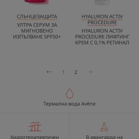
РЕТИНАЛ
СЛЪНЦЕЗАЩИТА
HYALURON ACTIV
PROCEDURE
УЛТРА СЕРУМ ЗА
МИГНОВЕНО
HYALURON ACTIV
ИЗПЪЛВАНЕ SPF50+
PROCEDURE ЛИФТИНГ
КРЕМ С 0,1% РЕТИНАЛ
1
2
Предишна
Следваща
страница
страница
Термална вода Avène
Хидротерапевтичен
В авангарда на