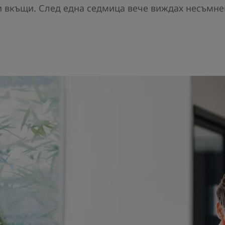
си вкъщи. След една седмица вече виждах несъмн