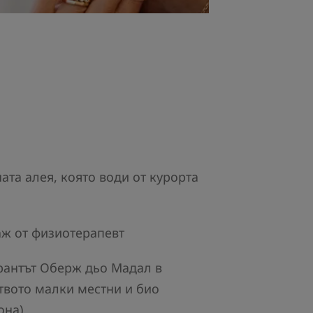
ата алея, която води от курорта
аж от физиотерапевт
орантът Оберж дьо Мадал в
вото малки местни и био
она)