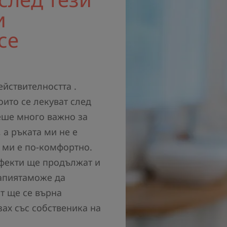
и
се
ействителността .
оито се лекуват след
еше много важно за
 а ръката ми не е
 ми е по-комфортно.
ефекти ще продължат и
рапиятаможе да
т ще се върна
зах със собственика на