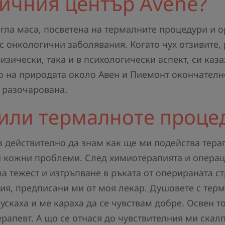
ичния център Avène?
гла маса, посветена на термалните процедури и о
с онкологични заболявания. Когато чух отзивите, 
зически, така и в психологически аспект, си каза
о на природата около Авен и Пиемонт окончателно
х разочарована.
нили термалноте проце
з действително да знам как ще ми подейства тер
 кожни проблеми. След химиотерапията и операци
на тежест и изтръпване в ръката от оперираната с
ия, предписани ми от моя лекар. Душовете с тер
пускаха и ме караха да се чувствам добре. Освен 
рапевт. А що се отнася до чувствителния ми скалп