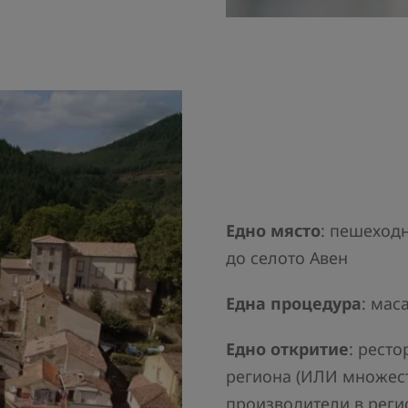
Едно място
: пешеходн
до селото Авен
Една процедура
: мас
Едно откритие
: рест
региона (ИЛИ множест
производители в реги