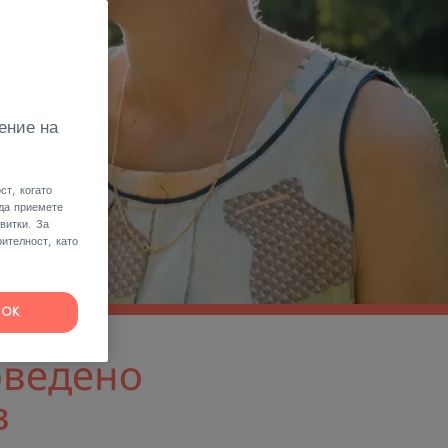
ение на
ст, когато
 да приемете
витки. За
ителност, като
OK
оведено
в