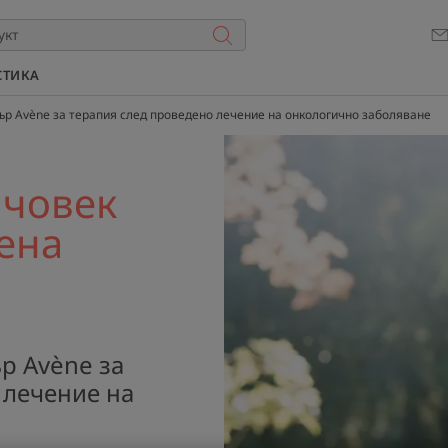
СТИКА
ър Avène за терапия след проведено лечение на онкологично заболяване
 човек
ена
р Avène за
 лечение на