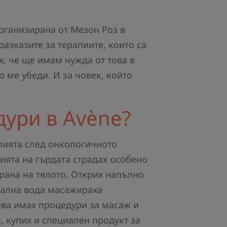
рганизирана от Мезон Роз в
разказите за терапиите, които са
х, че ще имам нужда от това в
 ме убеди. И за човек, който
дури в Avène?
апията след онкологичното
ята на гърдата страдах особено
трана на тялото. Открих напълно
мална вода масажираха
това имах процедури за масаж и
, купих и специален продукт за