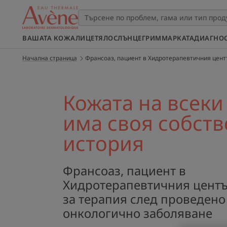
ВАШАТА КОЖА
ЛИЦЕ
ТЯЛО
СЛЪНЦЕ
ГРИМ
МАРКАТА
ДИАГНО
Начална страница
Франсоаз, пациент в Хидротерапевтичния цент
Кожата на всеки
има своя собств
история
Франсоаз, пациент в
Хидротерапевтичния центъ
за терапия след проведено
онкологично заболяване