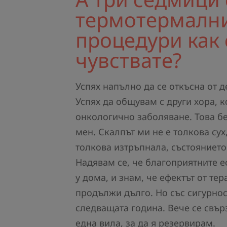
термотермалн
процедури как 
чувствате?
Успях напълно да се откъсна от д
Успях да общувам с други хора, к
онкологично заболяване. Това б
мен. Скалпът ми не е толкова сух,
толкова изтръпнала, състоянието
Надявам се, че благоприятните 
у дома, и знам, че ефектът от те
продължи дълго. Но със сигурнос
следващата година. Вече се свър
една вила, за да я резервирам.