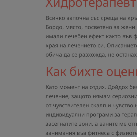
Хидротерапевт
Всичко започна със среща на кръ
Бордо, място, посветено за жени 
имали лечебен ефект както във фи
края на лечението си. Описаниет
обича да се разхожда, не остана
Как бихте оце
Като момент на отдих. Дойдох бе
лечение, защото нямам сериозни
от чувствителен скалп и чувство 
индивидуални програми за терап
засегнатите зони, а ваните ме от
занимания във фитнеса с физиоте