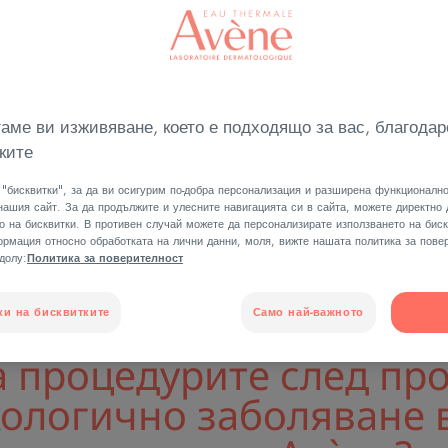
ациентите лица,
лзвали от
ène, както и от
аме ви изживяване, което е подходящо за вас, благодар
ките
 Запознайте се с
мална процедура
"бисквитки", за да ви осигурим по-добра персонализация и разширена функционално
нашия сайт. За да продължите и улесните навигацията си в сайта, можете директно
ологично
о на бисквитки. В противен случай можете да персонализирате използването на биск
рмация относно обработката на лични данни, моля, вижте нашата политика за повер
-долу:
Политика за поверителност
ки на бисквитките
Само най-важното
а процедурите след пр
кологично заболяване 