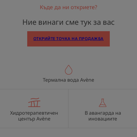
Къде да ни откриете?
Ние винаги сме тук за вас
OТКРИЙТЕ ТОЧКА НА ПРОДАЖБА
Термална вода Avène
Хидротерапевтичен
В авангарда на
център Avène
иновациите