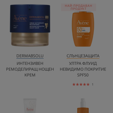
ИНТЕНЗИВЕН
УЛТРА
НАЙ-ПРОДАВАН
РЕМОДЕЛИРАЩ
ФЛУИД
ПРОДУКТ
НОЩЕН
НЕВИДИМО
КРЕМ
ПОКРИТИЕ
SPF50
DERMABSOLU
СЛЪНЦЕЗАЩИТА
ИНТЕНЗИВЕН
УЛТРА ФЛУИД
РЕМОДЕЛИРАЩ НОЩЕН
НЕВИДИМО ПОКРИТИЕ
КРЕМ
SPF50
1
ВЪЗСТАНОВЯВАЩ
СПРЕЙ
ЗАЩИТЕН
ЗА
КРЕМ
ЦЯЛОТО