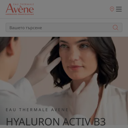
Точки
на
продажба
ОТКРИЙТЕ
EAU THERMALE AVENE
HYALURON ACTIV B3