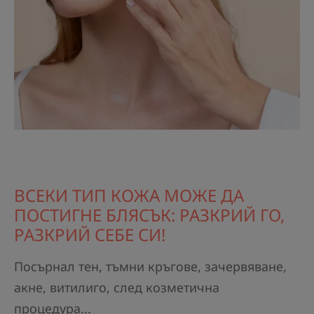
ВСЕКИ ТИП КОЖА МОЖЕ ДА
ПОСТИГНЕ БЛЯСЪК: РАЗКРИЙ ГО,
РАЗКРИЙ СЕБЕ СИ!
Посърнал тен, тъмни кръгове, зачервяване,
акне, витилиго, след козметична
процедура...