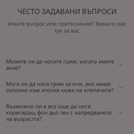
1
2
3
ЧЕСТО ЗАДАВАНИ ВЪПРОСИ
Имате въпрос или притеснение? Винаги сме
тук за вас
Можете ли да носите грим, когато имате
акне?
Мога ли да нося грим за очи, ако имам
склонна към атопия кожа на клепачите?
Възможно ли е все още да нося
коригиращ фон дьо тен с напредването
на възрастта?