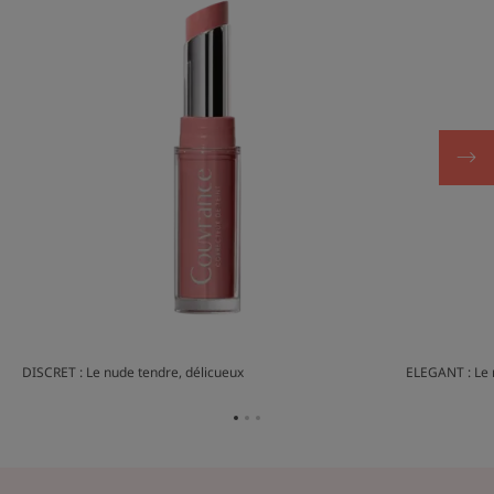
DISCRET : Le nude tendre, délicueux
ELEGANT : Le r
Отидете
Отидете
Отидете
на
на
на
елемент
елемент
елемент