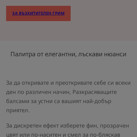
ЗА ВЪЗХИТИТЕЛЕН ГРИМ
Палитра от елегантни, лъскави нюанси
За да откривате и преоткривате себе си всеки
ден по различен начин, Разкрасяващите
балсами за устни са вашият най-добър
приятел.
За дискретен ефект изберете фин, прозрачен
цвят или по-наситен и смел за по-бляскав