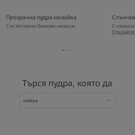
Прозрачна пудра-мозайка
Слънчев
С естествени бежови нюанси.
С нюанси 
Открийте
Отидете
Отидете
Отидете
Отидете
на
на
на
на
елемент
елемент
елемент
елемент
1
2
3
4
Търся пудра, която да
избера