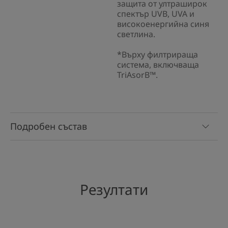
защита от ултраширок
спектър UVB, UVA и
високоенергийна синя
светлина.
*Върху филтрираща
система, включваща
TriAsorB™.
Подробен състав
Резултати