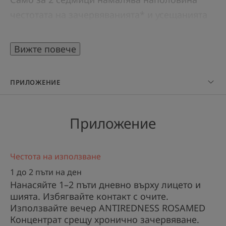
честотата на зачервяванията* и усещанията
за парене с 90%.**. Оставя кожата
хидратирана в продължение на 24 часа***.
Вижте повече
В резултат на повече от тригодишни
изследвания нашата активна съставка
ПРИЛОЖЕНИЕ
Angiopausine™, получена от магарешки
бодил, в концентрация 6% намалява появата
Приложение
на малки кожни съдове.
Лека и немазна текстура. Без аромати за
чувствителна и реактивна кожа.
Честота на използване
1 до 2 пъти на ден
Ползи
Нанасяйте 1–2 пъти дневно върху лицето и
шията. Избягвайте контакт с очите.
• МНОГО ВИСОКА ЗАЩИТА ОТ СЛЪНЦЕТО |
Използвайте вечер ANTIREDNESS ROSAMED
SPF50+
Концентрат срещу хронично зачервяване.
• НАМАЛЯВАНЕ НА ИНТЕНЗИВНОСТТА И