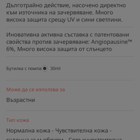
Дълготрайно действие, насочено директно
към източника на зачервяване. Много
висока защита срещу UV и сини светлини.
Иновативна активна съставка с патентовани
свойства против зачервяване: Angiopausine™
6%, Много висока защита от слънцето
Бутилка с помпа
Бутилка
30ml
с
помпа
Може да се използва за
Възрастни
Тип кожа
Нормална кожа - Чувствителна кожа -
склонна към обриви - Свръхчувствителна -