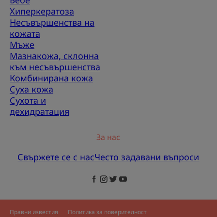
Хиперкератоза
Несъвършенства на
кожата
Мъже
Мазнакожа, склонна
към несъвършенства
Комбинирана кожа
Суха кожа
Сухота и
дехидратация
За нас
Свържете се с нас
Често задавани въпроси
Правни известия
Политика за поверителност