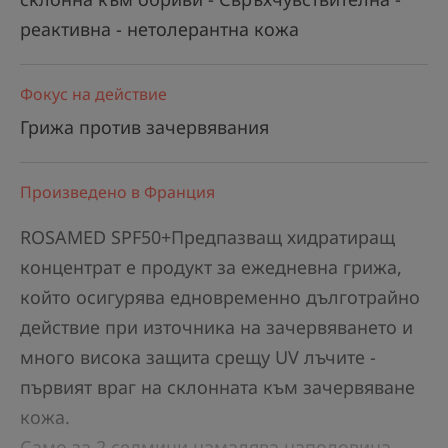
реактивна - нетолерантна кожа
Фокус на действие
Грижа против зачервявания
Произведено в Франция
ROSAMED SPF50+Предпазващ хидратиращ
концентрат е продукт за ежедневна грижа,
който осигурява едновременно дълготрайно
действие при източника на зачервяването и
много висока защита срещу UV лъчите -
първият враг на склонната към зачервяване
кожа.
Само за 2 седмици намалява наполовина