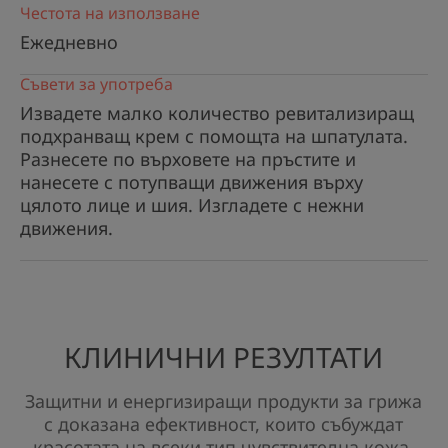
Честота на използване
Ползи
Ежедневно
• ПОДХРАНВА сухата и повяхнала
Съвети за употреба
чувствителна кожа.
• ЗАЩИТАВА и обгръща кожата с нежен воал.
Извадете малко количество ревитализиращ
• РАЗКРИВА сияен тен с ефект на естествена
подхранващ крем с помощта на шпатулата.
красота.
Разнесете по върховете на пръстите и
нанесете с потупващи движения върху
цялото лице и шия. Изгладете с нежни
движения.
КЛИНИЧНИ РЕЗУЛТАТИ
Защитни и енергизиращи продукти за грижа
с доказана ефективност, които събуждат
красотата на всеки тип чувствителна кожа.