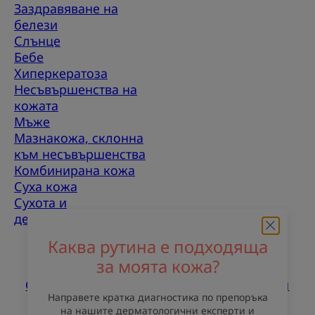
Заздравяване на
белези
Слънце
Бебе
Хиперкератоза
Несъвършенства на
кожата
Мъже
Мазнакожа, склонна
към несъвършенства
Комбинирана кожа
Суха кожа
Сухота и
дехидратация
Каква рутина е подходяща
За нас
за моята кожа?
Свържете се с нас
Често задавани въпроси
Направете кратка диагностика по препоръка
на нашите дерматологични експерти и