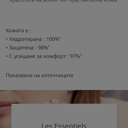
Кожата е :
• Хидратирана : 100%¹
• Защитена : 98%¹
• С усещане за комфорт : 97%¹
Показване на източниците
Les Essentiels