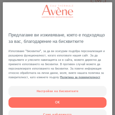
Кремообразна текстура за суха кожа с
успокояващи омекотяващи масла.
Предлагаме ви изживяване, което е подходящо
за вас, благодарение на бисквитките
Сухата кожа е еластична и с усещане за
комфорт
Използваме "бисквитки", за да ви осигурим по-добра персонализация и
разширена функционалност, когато използвате нашия сайт. За да
продължите и улесните навигацията си в сайта, можете директно да
Защитава, подхранва, успокоява.
приемете използването на бисквитки. В противен случай можете да
персонализирате използването на бисквитки. За повече информация
относно обработката на лични данни, моля, вижте нашата политика за
Буркан
поверителност, като кликнете по-долу:
Политика за поверителност
Настройки на бисквитките
Може да се използва за
Възрастни
OK
Само най-важното