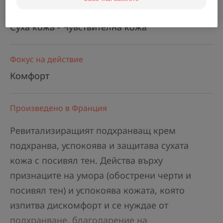
Тип кожа
Суха кожа - Чувствителна кожа
Фокус на действие
Комфорт
Произведено в Франция
Ревитализиращият подхранващ крем
подхранва, успокоява и защитава сухата
кожа с посивял тен. Действа върху
признаците на умора (обострени черти и
посивял тен) и успокоява кожата, която
изпитва дискомфорт и се нуждае от
подхранване, благодарение на