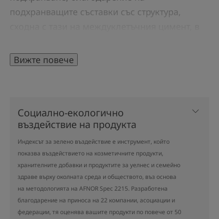
подхранващите съставки със структура,
сходна с тази на междуклетъчния цимент, в
комбинация с омекотяващи масла. Топящата
се текстура оставя нежен, немазен филм
Вижте повече
върху кожата, за да разкрие естествената ѝ
красота. Съставът на този подхранващ крем
включва натурален екстракт от червени
Социално-екологично
плодове, „бустер“ на кожните клетки и
въздействие на продукта
стабилна форма на антиоксиданта витамин Е
Индексът за зелено въздействие е инструмент, който
за ефективна борба с признаците на умора,
показва въздействието на козметичните продукти,
както и успокояваща и омекотяваща
хранителните добавки и продуктите за уелнес и семейно
Термална вода Avène. Сухата кожа възвръща
здраве върху околната среда и обществото, въз основа
своята еластичност и комфорт, а тенът е
на методологията на AFNOR Spec 2215. Разработена
благодарение на приноса на 22 компании, асоциации и
сияен.
федерации, тя оценява вашите продукти по повече от 50