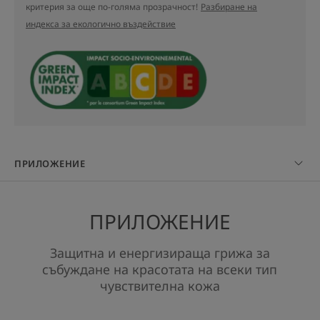
критерия за още по-голяма прозрачност!
Разбиране на
индекса за екологично въздействие
НЯКОЛКО ДУМИ ОТ НАШИЯ
ЕКСПЕРТ
Кремообразна текстура за суха
кожа с успокояващи
ПРИЛОЖЕНИЕ
омекотяващи масла.
ПРИЛОЖЕНИЕ
Защитна и енергизираща грижа за
събуждане на красотата на всеки тип
Предимство
чувствителна кожа
За сияен тен.