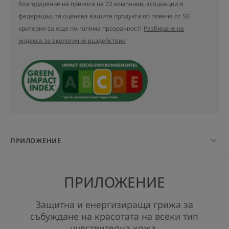
благодарение на приноса на 22 компании, асоциации и
НЯКОЛКО ДУМИ ОТ НАШИЯ
федерации, тя оценява вашите продукти по повече от 50
ЕКСПЕРТ
критерия за още по-голяма прозрачност!
Разбиране на
индекса за екологично въздействие
Богата, кремообразна
текстура, обогатена с
подхранващи агенти и масло
от карите, която осигурява
дълготраен комфорт дори на
ПРИЛОЖЕНИЕ
най-сухата кожа.
ПРИЛОЖЕНИЕ
Защитна и енергизираща грижа за
Предимство
събуждане на красотата на всеки тип
чувствителна кожа.