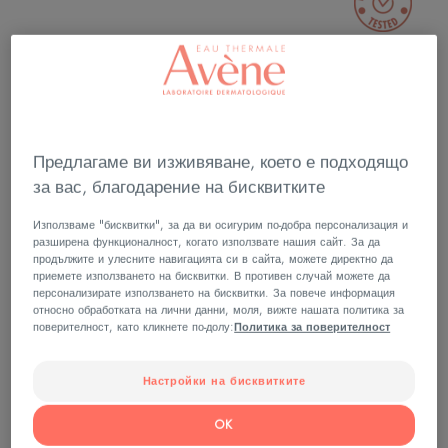
Богата, кремообразна текстура за много суха
кожа, богата на омекотяващи масла, масло
от карите и подхранващи восъци.
Предлагаме ви изживяване, което е подходящо
за вас, благодарение на бисквитките
Разкрива естествената красота на сухата
чувствителна кожа.
Използваме "бисквитки", за да ви осигурим по-добра персонализация и
разширена функционалност, когато използвате нашия сайт. За да
Защитава, изключително подхранва,
продължите и улесните навигацията си в сайта, можете директно да
приемете използването на бисквитки. В противен случай можете да
успокоява.
персонализирате използването на бисквитки. За повече информация
относно обработката на лични данни, моля, вижте нашата политика за
поверителност, като кликнете по-долу:
Политика за поверителност
Буркан
Настройки на бисквитките
Може да се използва за
OK