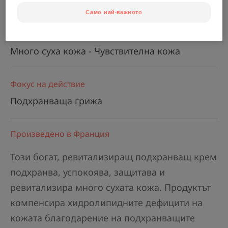
Възрастни
Само най-важното
Тип кожа
Много суха кожа - Чувствителна кожа
Фокус на действие
Подхранваща грижа
Произведено в Франция
Този богат, ревитализиращ подхранващ крем
подхранва, успокоява, защитава и
ревитализира много сухата кожа. Продуктът
компенсира хидролипидните дефицити на
кожата благодарение на подхранващите