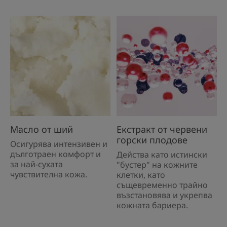
Масло от ший
Екстракт от червени
горски плодове
Осигурява интензивен и
дълготраен комфорт и
Действа като истински
за най-сухата
"бустер" на кожните
чувствителна кожа.
клетки, като
същевременно трайно
възстановява и укрепва
кожната бариера.