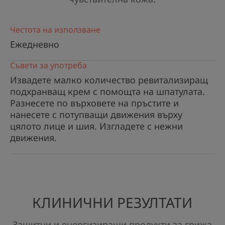
За сияен тен.
Честота на използване
Ползи
Ежедневно
• ИЗКЛЮЧИТЕЛНО ПОДХРАНВАЩ за много
суха, чувствителна кожа.
Съвети за употреба
• ЗАЩИТАВА и обгръща кожата с нежен воал..
Извадете малко количество ревитализиращ
• РАЗКРИВА сияен тен с разкрасяващ кожата
подхранващ крем с помощта на шпатулата.
ефект.
Разнесете по върховете на пръстите и
нанесете с потупващи движения върху
цялото лице и шия. Изгладете с нежни
движения.
КЛИНИЧНИ РЕЗУЛТАТИ
Защитни и енергизиращи продукти за грижа