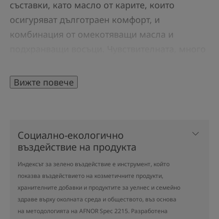
съставки, като масло от карите, които
осигуряват дълготраен комфорт, и
комбинация от омекотяващи масла и
подхранващи восъци. Чувствителната, много
суха, уморена кожа, която изпитва
дискомфорт и се нуждае от подхранване, се
Вижте повече
влияе чудесно от кремообразната текстура,
натуралния екстракт от червени плодове,
„бустер“ на кожните клетки, стабилната
Социално-екологично
форма на антиоксиданта витамин Е и
въздействие на продукта
успокояващата и омекотяваща термална
Индексът за зелено въздействие е инструмент, който
вода Avène. Много сухата кожа възвръща
показва въздействието на козметичните продукти,
своята еластичност, комфорт и сияен тен.
хранителните добавки и продуктите за уелнес и семейно
здраве върху околната среда и обществото, въз основа
на методологията на AFNOR Spec 2215. Разработена