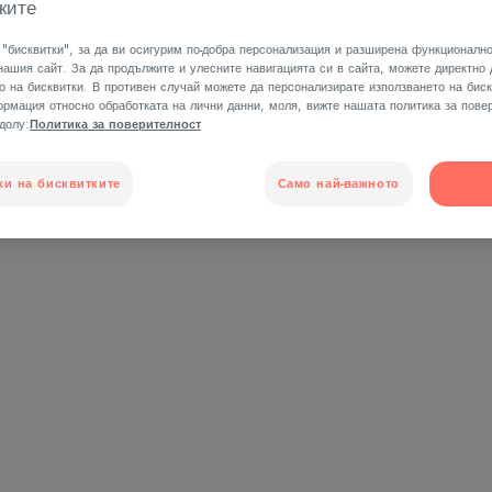
ките
"бисквитки", за да ви осигурим по-добра персонализация и разширена функционално
нашия сайт. За да продължите и улесните навигацията си в сайта, можете директно
о на бисквитки. В противен случай можете да персонализирате използването на биск
рмация относно обработката на лични данни, моля, вижте нашата политика за повер
-долу:
Политика за поверителност
за кожата за душ"
ки на бисквитките
Само най-важното