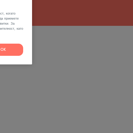
ст, когато
 да приемете
витки. За
ителност, като
OK