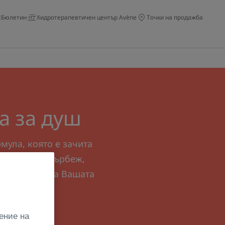
Бюлетин
Хидротерапевтичен център Avène
Точки на продажба
а за душ
мула, която е зачита
лио против сърбеж,
, подходящ за Вашата
ение на