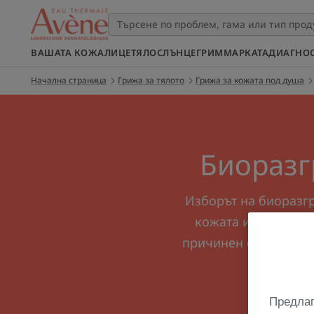
ВАШАТА КОЖА
ЛИЦЕ
ТЯЛО
СЛЪНЦЕ
ГРИМ
МАРКАТА
ДИАГНО
Начална страница
Грижа за тялото
Грижа за кожата под душа
Биоразг
Изборът на биоразгр
кожата и околната
причинен от сухота.
Предлаг