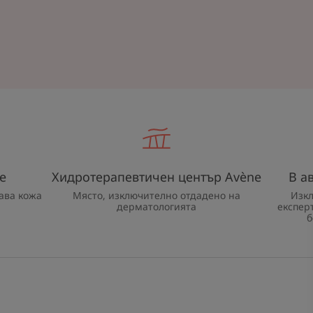
e
Хидротерапевтичен център Avène
В а
ава кожа
Място, изключително отдадено на
Изк
дерматологията
експер
б