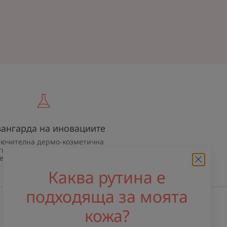
вангарда на иновациите
лючителна дермо-козметична
тиза за качествена, ефективна и
езопасна грижа за кожата
Каква рутина е
подходяща за моята
кожа?
Получавайте нашия бюлетин