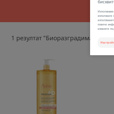
бисквит
Използваме 
използвате 
използванет
повече инфо
кликнете по
1 резултат "Биоразградима грижа 
Настрой
ПОЧИСТВАЩО
РЕЛИПИДИРАЩО
ОЛИО