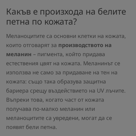
Какъв е произхода на белите
петна по кожата?
Меланоцитите са основни клетки на кожата,
които отговарят за
производството на
меланин
– пигмента, който придава
естествения цвят на кожата. Меланинът се
използва не само за придаване на тен на
кожата: също така образува защитна
бариера срещу въздействието на UV лъчите.
Въпреки това, когато част от кожата
получава по-малко меланин или
меланоцитите са увредени, могат да се
появят бели петна.