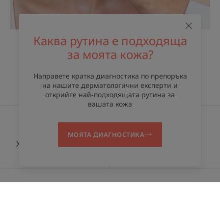
Каква рутина е подходяща
за моята кожа?
Направете кратка диагностика по препоръка
на нашите дерматологични експерти и
Термална вода Avène
открийте най-подходящата рутина за
вашата кожа
МОЯТА ДИАГНОСТИКА
Хидротерапевтичен
В авангарда на
център Avène
иновациите
Получавайте нашия бюлетин
Винаги сме насреща за вашата кожа! Всички наши