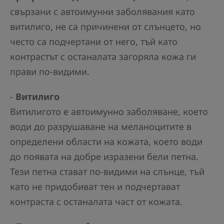
свързани с автоимунни заболявания като
витилиго, не са причинени от слънцето, но
често са подчертани от него, тъй като
контрастът с останалата загоряла кожа ги
прави по-видими.
-
Витилиго
Витилигото е автоимунно заболяване, което
води до разрушаване на меланоцитите в
определени области на кожата, което води
до появата на добре изразени бели петна.
Тези петна стават по-видими на слънце, тъй
като не придобиват тен и подчертават
контраста с останалата част от кожата.