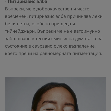
-
Питириазис алба
Въпреки, че е доброкачествен и често
временен, питириазис алба причинява леки
бели петна, особено при деца и
тийнейджъри. Въпреки че не е автоимунно
заболяване в тесния смисъл на думата, това
състояние е свързано с леко възпаление,
което пречи на равномерната пигментация.