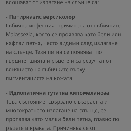
влошават от излагане на слънце са:
-
Питириазис версиколор
Гъбична инфекция, причинена от гъбичките
Malassezia, която се проявява като бели или
кафяви петна, често видими след излагане
на слънце. Тези петна се появяват по
гърдите, шията и ръцете и са резултат от
влиянието на гъбичките върху
пигментацията на кожата.
-
Идиопатична гутатна хипомеланоза
Това състояние, свързано с възрастта и
многократното излагане на слънце, се
проявява като малки бели петна, главно по
ръцете и краката. Причинява се от