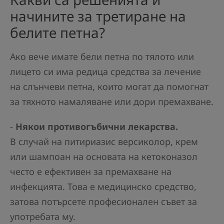
начините за третиране на
белите петна?
Ако вече имате бели петна по тялото или
лицето си има редица средства за лечение
на слънчеви петна, които могат да помогнат
за тяхното намаляване или дори премахване.
-
Някои противогъбични лекарства.
В случай на питириазис версиколор, крем
или шампоан на основата на кетоконазол
често е ефективен за премахване на
инфекцията. Това е медицинско средство,
затова потърсете професионален съвет за
употребата му.