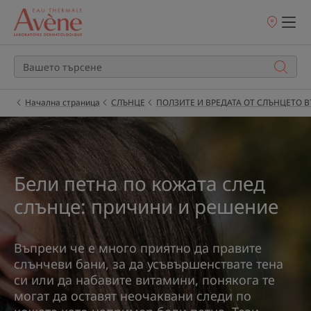
Точки
на
продажба
Начална страница
СЛЪНЦЕ
ПОЛЗИТЕ И ВРЕДАТА ОТ СЛЪНЦЕТО В
Бели петна по кожата след
слънце: причини и решение
Въпреки че е много приятно да правите
слънчеви бани, за да усъвършенствате тена
си или да набавите витамини, понякога те
могат да оставят неочаквани следи по