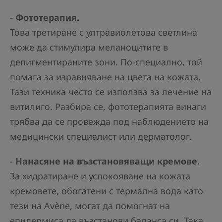
-
Фототерапия.
Това третиране с ултравиолетова светлина
може да стимулира меланоцитите в
депигментираните зони. По-специално, той
помага за изравняване на цвета на кожата.
Тази техника често се използва за лечение на
витилиго. Разбира се, фототерапията винаги
трябва да се провежда под наблюдението на
медицински специалист или дерматолог.
-
Нанасяне на възстановяващи кремове.
За хидратиране и успокояване на кожата
кремовете, обогатени с термална вода като
тези на Avène, могат да помогнат на
епидермиса да възстанови баланса си. Така