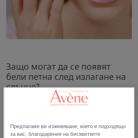
Защо могат да се появят
бели петна след излагане на
слънце?
Някои
бели петна по кожата са свързани с
въздействието на слънцето
, докато други са
резултат от автоимунни заболявания или
Предлагаме ви изживяване, което е подходящо
инфекции.
за вас, благодарение на бисквитките