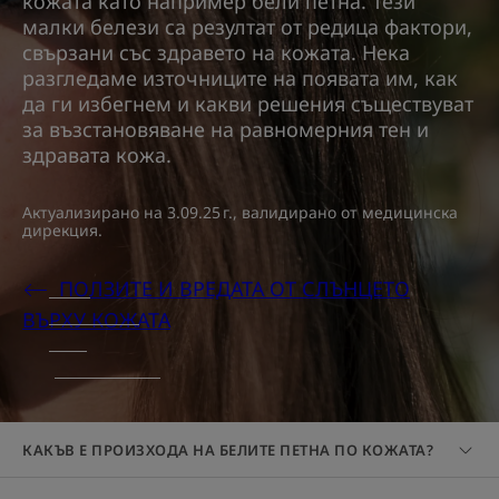
кожата като например бели петна. Тези
малки белези са резултат от редица фактори,
свързани със здравето на кожата. Нека
разгледаме източниците на появата им, как
да ги избегнем и какви решения съществуват
за възстановяване на равномерния тен и
здравата кожа.
Актуализирано на
3.09.25 г.
, валидирано от
медицинска
дирекция
.
ПОЛЗИТЕ И ВРЕДАТА ОТ СЛЪНЦЕТО
ВЪРХУ КОЖАТА
КАКЪВ Е ПРОИЗХОДА НА БЕЛИТЕ ПЕТНА ПО КОЖАТА?