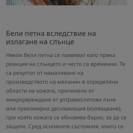
Бели петна вследствие на
излагане на слънце
Някои бели петна се появяват като пряка
реакция на слънцето и често са временни. Те
са резултат от намаляване на
производството на меланин в определени
области на кожата, причинено от
микроувреждане от ултравиолетови лъчи
или прекомерна десквамация (излющване),
при която кожата се обновява бързо, за да се
защити. Сред основните състояния, които се