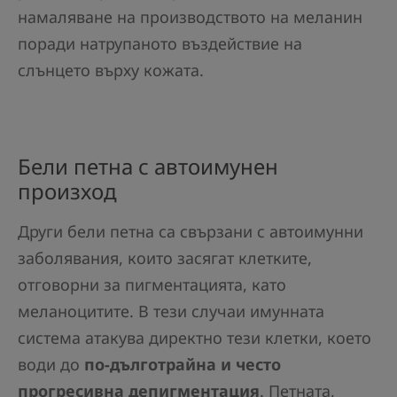
намаляване на производството на меланин
поради натрупаното въздействие на
слънцето върху кожата.
Бели петна с автоимунен
произход
Други бели петна са свързани с автоимунни
заболявания, които засягат клетките,
отговорни за пигментацията, като
меланоцитите. В тези случаи имунната
система атакува директно тези клетки, което
води до
по-дълготрайна и често
прогресивна депигментация
. Петната,