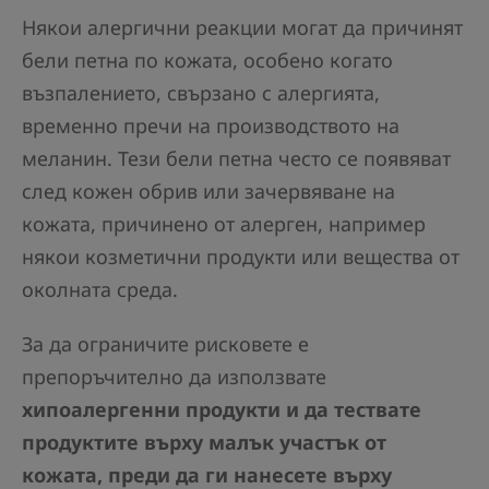
Някои алергични реакции могат да причинят
бели петна по кожата, особено когато
възпалението, свързано с алергията,
временно пречи на производството на
меланин. Тези бели петна често се появяват
след кожен обрив или зачервяване на
кожата, причинено от алерген, например
някои козметични продукти или вещества от
околната среда.
За да ограничите рисковете е
препоръчително да използвате
хипоалергенни продукти и да тествате
продуктите върху малък участък от
кожата, преди да ги нанесете върху