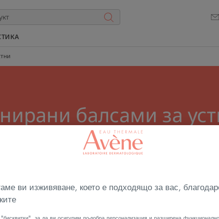
СТИКА
стни
нирани балсами за ус
 устни предлага комфорта на стик за устни с нотк
да съчетаете толерантност, комфорт и сетивно удо
ващ тониран балсам за устни. Изберете любимия 
аме ви изживяване, което е подходящо за вас, благодар
Всички Грим за устни
ките
"бисквитки", за да ви осигурим по-добра персонализация и разширена функционално