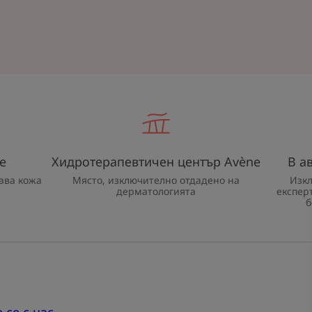
e
Хидротерапевтичен център Avène
В а
ава кожа
Място, изключително отдадено на
Изк
дерматологията
експер
б