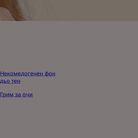
Некомедогенен фон
дьо тен
Грим за очи