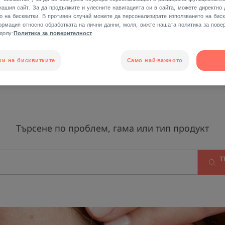
нашия сайт. За да продължите и улесните навигацията си в сайта, можете директно
о на бисквитки. В противен случай можете да персонализирате използването на биск
рмация относно обработката на лични данни, моля, вижте нашата политика за повер
-долу:
Политика за поверителност
устни"
ки на бисквитките
Само най-важното
Търсене по проблем, гама или тип продукт
Т