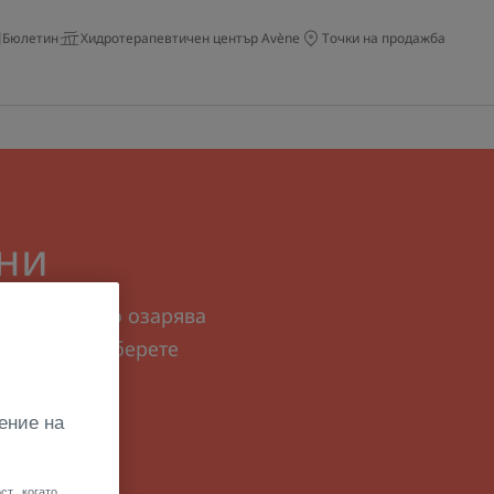
Бюлетин
Хидротерапевтичен център Avène
Точки на продажба
тни
а цвят, която озарява
волствие, изберете
си цвят!
ение на
ст, когато