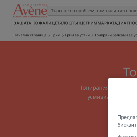
ВАШАТА КОЖА
ЛИЦЕ
ТЯЛО
СЛЪНЦЕ
ГРИМ
МАРКАТА
ДИАГНО
Начална страница
Грим
Грим за устни
Тонирани балсами за у
То
Тонираният балсам за
усмивката Ви. За 
овлажня
Предлаг
бисквит
Използваме 