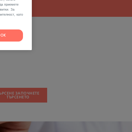
 да приемете
витки. За
ителност, като
OK
ЪРСЕНЕ ЗАПОЧНЕТЕ
ТЪРСЕНЕТО