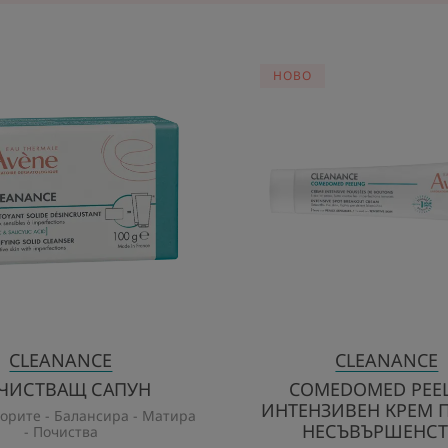
ПОЧИСТВАЩ
COME
HOBO
САПУН
PEELI
ИНТЕН
КРЕМ
ПРОТ
НЕСЪВ
CLEANANCE
CLEANANCE
ЧИСТВАЩ САПУН
COMEDOMED PEE
ИНТЕНЗИВЕН КРЕМ 
орите - Балансира - Матира
НЕСЪВЪРШЕНСТ
- Почиства