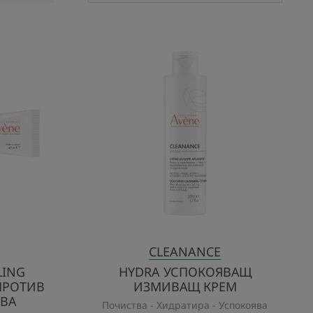
DOMED
HYDRA
NG
УСПОКОЯВАЩ
ЗИВЕН
ИЗМИВАЩ
КРЕМ
ИВ
ЪРШЕНСТВА
CLEANANCE
LING
HYDRA УСПОКОЯВАЩ
ПРОТИВ
ИЗМИВАЩ КРЕМ
ВА
Почиства - Хидратира - Успокоява