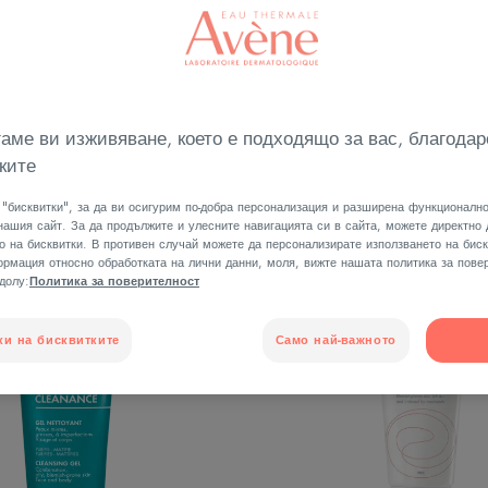
ти върху лицето
Тип на продукта
Типове кожа за ли
аме ви изживяване, което е подходящо за вас, благодар
ките
 тийнейджъри"
"бисквитки", за да ви осигурим по-добра персонализация и разширена функционално
нашия сайт. За да продължите и улесните навигацията си в сайта, можете директно
о на бисквитки. В противен случай можете да персонализирате използването на биск
ПОЧИСТВАЩ
HYDRA
рмация относно обработката на лични данни, моля, вижте нашата политика за повер
Й-ПРОДАВАН
-долу:
Политика за поверителност
ГЕЛ
УСПО
ПРОДУКТ
КРЕМ
ЗА
ки на бисквитките
Само най-важното
ЛИЦЕ