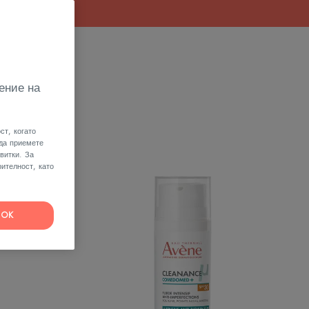
це
ение на
ст, когато
 да приемете
витки. За
COMEDOMED+
ителност, като
КОЯВАЩ
ИНТЕНЗИВЕН
ФЛУИД
СРЕЩУ
OK
НЕСЪВЪРШЕНСТВА
SPF30