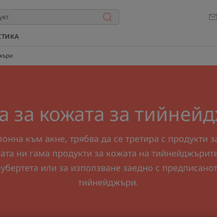
СТИКА
джъри
а за кожата за тийней
онна към акне, трябва да се третира с продукти з
ата ни гама продукти за кожата на тийнейджърите
пубертета или за използване заедно с предписано
тийнейджъри.