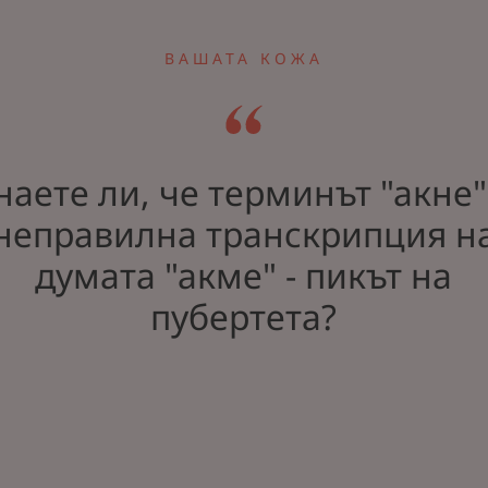
ВАШАТА КОЖА
наете ли, че терминът "акне"
неправилна транскрипция н
думата "акме" - пикът на
пубертета?