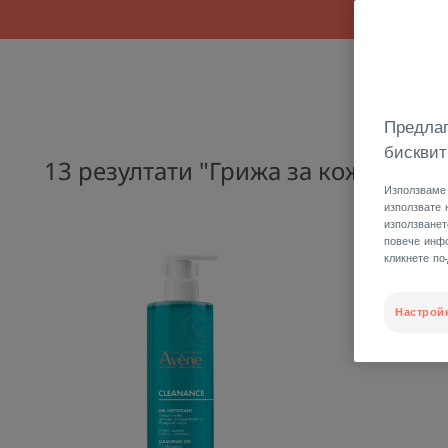
Ефек
Предлаг
бисквит
13 резултати "Грижа за кожата за
Използваме 
използвате 
използванет
ПОЧИСТВАЩ
повече инфо
НА
кликнете по
ГЕЛ
Настрой