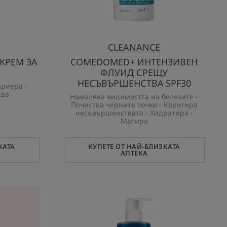
CLEANANCE
КРЕМ ЗА
COMEDOMED+ ИНТЕНЗИВЕН
ФЛУИД СРЕЩУ
НЕСЪВЪРШЕНСТВА SPF30
ариера -
нва
Намалява видимостта на белезите -
Почиства черните точки - Коригира
несъвършенствата - Хидратира -
Матира
КАТА
КУПЕТЕ ОТ НАЙ-БЛИЗКАТА
АПТЕКА
COMEDOMED
ПОЧИСТВАЩ
ПИЛИНГ