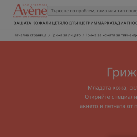
ВАШАТА КОЖА
ЛИЦЕ
ТЯЛО
СЛЪНЦЕ
ГРИМ
МАРКАТА
ДИАГНО
Начална страница
Грижа за лицето
Грижа за кожата за тийней
Гриж
Младата кожа, скл
Открийте специалн
акнето и петната от 