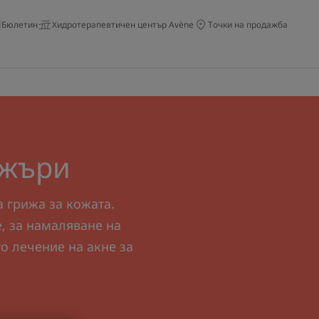
Бюлетин
Хидротерапевтичен център Avène
Точки на продажба
джъри
а грижа за кожата.
, за намаляване на
то лечение на акне за