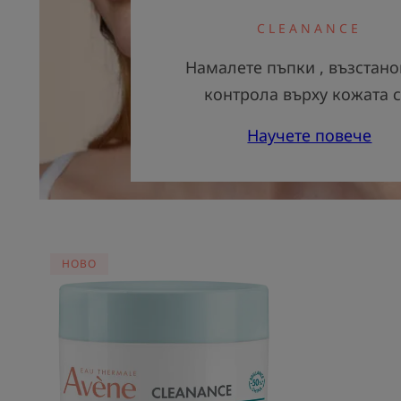
CLEANANCE
Намалете пъпки , възстано
контрола върху кожата с
Научете повече
МАТИРАЩ
HOBO
АКВА-
ГЕЛ