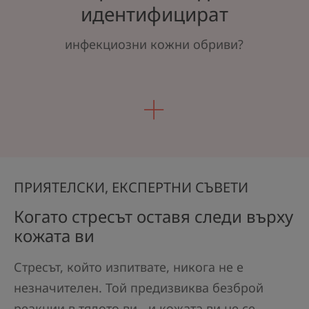
идентифицират
инфекциозни кожни обриви?
ПРИЯТЕЛСКИ, ЕКСПЕРТНИ СЪВЕТИ
Когато стресът оставя следи върху
кожата ви
Стресът, който изпитвате, никога не е
незначителен. Той предизвиква безброй
реакции в тялото ви - и кожата ви не се