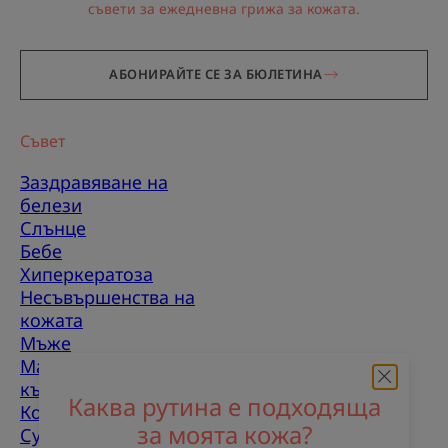
съвети за ежедневна грижа за кожата.
АБОНИРАЙТЕ СЕ ЗА БЮЛЕТИНА
Съвет
Заздравяване на
белези
Слънце
Бебе
Хиперкератоза
Несъвършенства на
кожата
Мъже
Мазнакожа, склонна
към несъвършенства
Каква рутина е подходяща
Комбинирана кожа
за моята кожа?
Суха кожа