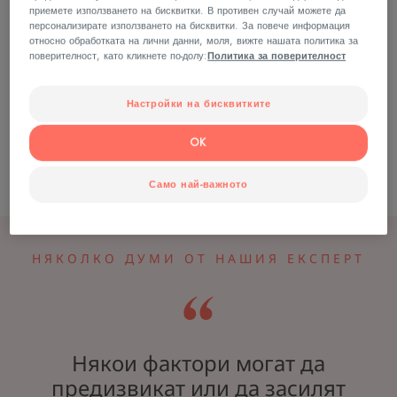
вече не може да изпълнява обичайните си
приемете използването на бисквитки. В противен случай можете да
персонализирате използването на бисквитки. За повече информация
функции за защита и регулиране на
относно обработката на лични данни, моля, вижте нашата политика за
хидратацията. Разбира се, решението ще е
поверителност, като кликнете по-долу:
Политика за поверителност
различно в зависимост от вида на обрива. Но
Настройки на бисквитките
винаги можете да помогнете на кожата си да
се възстанови с правилните грижи и
OK
лечение.
Само най-важното
НЯКОЛКО ДУМИ ОТ НАШИЯ ЕКСПЕРТ
Някои фактори могат да
предизвикат или да засилят