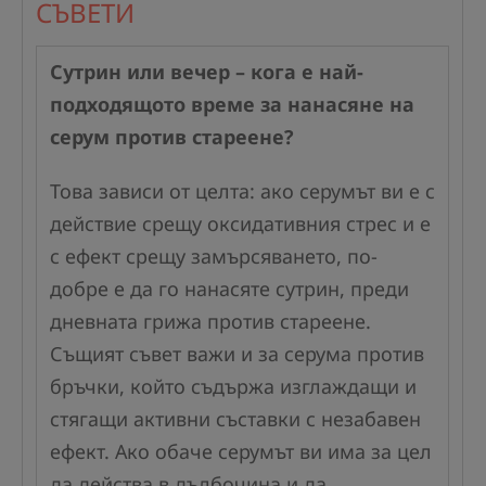
СЪВЕТИ
Сутрин или вечер – кога е най-
подходящото време за нанасяне на
серум против стареене?
Това зависи от целта: ако серумът ви е с
действие срещу оксидативния стрес и е
с ефект срещу замърсяването, по-
добре е да го нанасяте сутрин, преди
дневната грижа против стареене.
Същият съвет важи и за серума против
бръчки, който съдържа изглаждащи и
стягащи активни съставки с незабавен
ефект. Ако обаче серумът ви има за цел
да действа в дълбочина и да