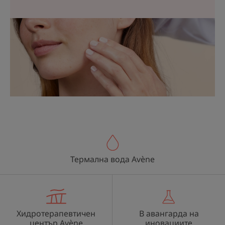
Термална вода Avène
Хидротерапевтичен
В авангарда на
център Avène
иновациите