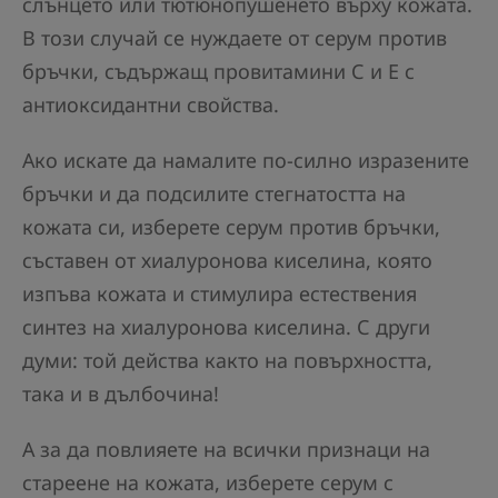
слънцето или тютюнопушенето върху кожата.
В този случай се нуждаете от серум против
бръчки, съдържащ провитамини С и Е с
антиоксидантни свойства.
Ако искате да намалите по-силно изразените
бръчки и да подсилите стегнатостта на
кожата си, изберете серум против бръчки,
съставен от хиалуронова киселина, която
изпъва кожата и стимулира естествения
синтез на хиалуронова киселина. С други
думи: той действа както на повърхността,
така и в дълбочина!
А за да повлияете на всички признаци на
стареене на кожата, изберете серум с