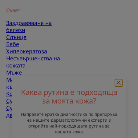
Съвет
Заздравяване на
белези
Слънце
Бебе
Хиперкератоза
Несъвършенства на
кожата
Мъже
Мазнакожа, склонна
към несъвършенства
Каква рутина е подходяща
Комбинирана кожа
за моята кожа?
Суха кожа
Сухота и
дехидратация
Направете кратка диагностика по препоръка
на нашите дерматологични експерти и
открийте най-подходящата рутина за
За нас
вашата кожа