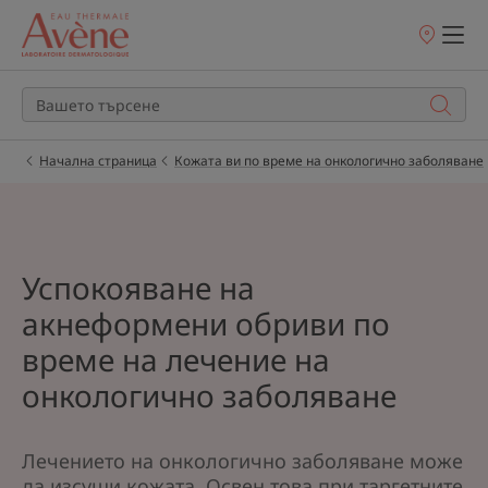
Точки
на
продажба
Начална страница
Кожата ви по време на онкологично заболяване
Успокояване на
акнеформени обриви по
време на лечение на
онкологично заболяване
Лечението на онкологично заболяване може
да изсуши кожата. Освен това при таргетните