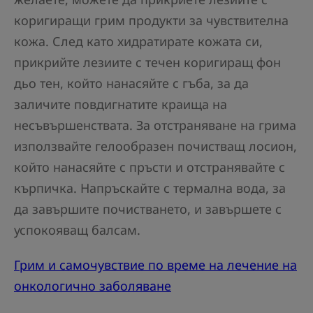
коригиращи грим продукти за чувствителна
кожа. След като хидратирате кожата си,
прикрийте лезиите с течен коригиращ фон
дьо тен, който нанасяйте с гъба, за да
заличите повдигнатите краища на
несъвършенствата. За отстраняване на грима
използвайте гелообразен почистващ лосион,
който нанасяйте с пръсти и отстранявайте с
кърпичка. Напръскайте с термална вода, за
да завършите почистването, и завършете с
успокояващ балсам.
Грим и самочувствие по време на лечение на
онкологично заболяване