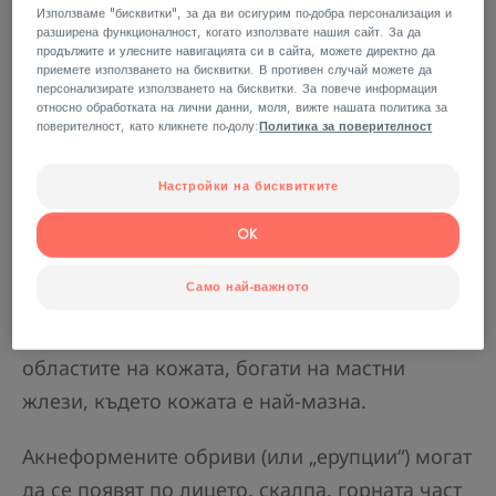
Използваме "бисквитки", за да ви осигурим по-добра персонализация и
разширена функционалност, когато използвате нашия сайт. За да
продължите и улесните навигацията си в сайта, можете директно да
Разпознаване на
приемете използването на бисквитки. В противен случай можете да
персонализирате използването на бисквитки. За повече информация
акнеформени обриви
относно обработката на лични данни, моля, вижте нашата политика за
поверителност, като кликнете по-долу:
Политика за поверителност
Не разчитайте на името. Акнеформените
Настройки на бисквитките
обриви не са свързани с пъпки от акне: те не
са нито комедони, нито микрокисти. Въпреки
OK
това външният им вид е подобен на акне,
Само най-важното
както и местоположението им: тези червени
петна, понякога с бял връх , се появяват в
областите на кожата, богати на мастни
жлези, където кожата е най-мазна.
Акнеформените обриви (или „ерупции“) могат
да се появят по лицето, скалпа, горната част