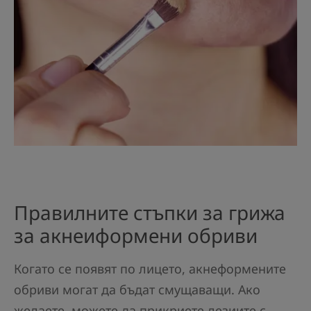
Правилните стъпки за грижа
за акнеиформени обриви
Когато се появят по лицето, акнеформените
обриви могат да бъдат смущаващи. Ако
желаете, можете да прикриете лезиите с