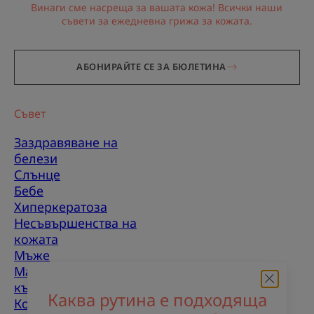
Винаги сме насреща за вашата кожа! Всички наши
съвети за ежедневна грижа за кожата.
АБОНИРАЙТЕ СЕ ЗА БЮЛЕТИНА
Съвет
Заздравяване на
белези
Слънце
Бебе
Хиперкератоза
Несъвършенства на
кожата
Мъже
Мазнакожа, склонна
към несъвършенства
Каква рутина е подходяща
Комбинирана кожа