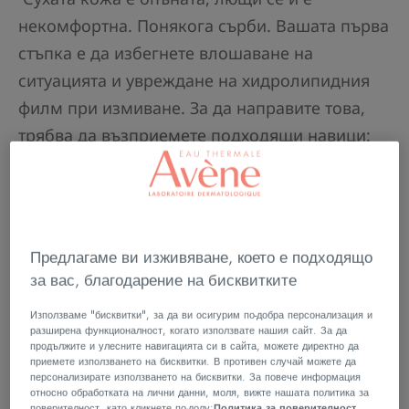
некомфортна. Понякога сърби. Вашата първа
стъпка е да избегнете влошаване на
ситуацията и увреждане на хидролипидния
филм при измиване. За да направите това,
трябва да възприемете подходящи навици:
Избягвайте агресивни сапуни и душ-
гелове. Изберете омазняващи сапуни или
гелове, обогатени със защитни и
хидратиращи съставки;
Предлагаме ви изживяване, което е подходящо
Прекалено горещата вода е дразнеща.
за вас, благодарение на бисквитките
Препоръчваме температура между 32 и 34°C;
Използваме "бисквитки", за да ви осигурим по-добра персонализация и
Вземайте кратки душове. Водата често е
разширена функционалност, когато използвате нашия сайт. За да
твърда и дразни кожата;
продължите и улесните навигацията си в сайта, можете директно да
приемете използването на бисквитки. В противен случай можете да
персонализирате използването на бисквитки. За повече информация
Подсушете се внимателно чрез потупване,
относно обработката на лични данни, моля, вижте нашата политика за
а не търкане.
поверителност, като кликнете по-долу:
Политика за поверителност