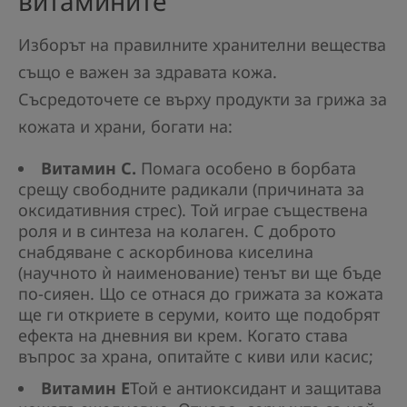
витамините
Изборът на правилните хранителни вещества
също е важен за здравата кожа.
Съсредоточете се върху продукти за грижа за
кожата и храни, богати на:
Витамин С.
Помага особено в борбата
срещу свободните радикали (причината за
оксидативния стрес). Той играе съществена
роля и в синтеза на колаген. С доброто
снабдяване с аскорбинова киселина
(научното ѝ наименование) тенът ви ще бъде
по-сияен. Що се отнася до грижата за кожата
ще ги откриете в серуми, които ще подобрят
ефекта на дневния ви крем. Когато става
въпрос за храна, опитайте с киви или касис;
Витамин Е
Той е антиоксидант и защитава