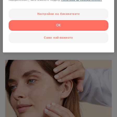
Научете повече за причините за сухата кожа
Настройки на бисквитките
OK
Прочетете повече
Само най-важното