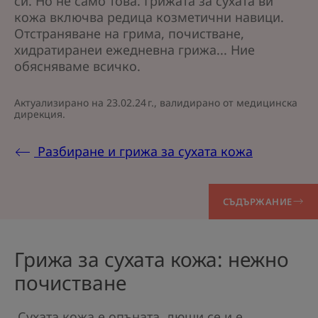
си. Но не само това. Грижата за сухата ви
кожа включва редица козметични навици.
Отстраняване на грима, почистване,
хидратиранеи ежедневна грижа... Ние
обясняваме всичко.
Актуализирано на
23.02.24 г.
, валидирано от
медицинска
дирекция
.
Разбиране и грижа за сухата кожа
СЪДЪРЖАНИЕ
Грижа за сухата кожа: нежно
почистване
Сухата кожа е опъната, лющи се и е