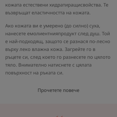
кожата естествени хидратиращисвойства. Те
възвръщат еластичността на кожата.
Ако кожата ви е умерено (до силно) суха,
нанесете емолиентнияпродукт след душ. Той
е най-подходящ, защото се разнася по-лесно
върху леко влажна кожа. Загрейте го в
ръцете си, след което го разнесете по цялото
тяло. Внимателно натиснете с цялата
повърхност на ръката си.
Прочетете повече