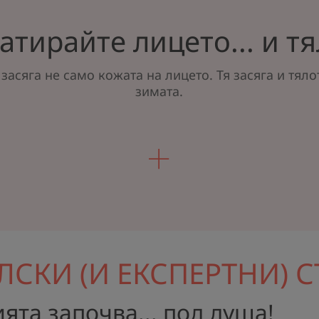
атирайте лицето... и тя
засяга не само кожата на лицето. Тя засяга и тяло
зимата.
ЛСКИ (И ЕКСПЕРТНИ) 
ята започва... под душа!