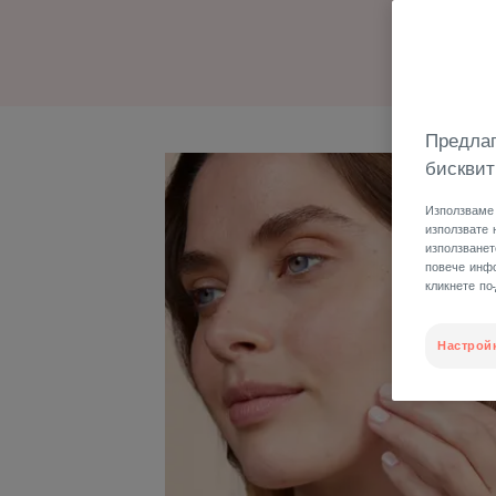
Предлаг
бисквит
Използваме 
използвате 
използванет
повече инфо
кликнете по
Настрой