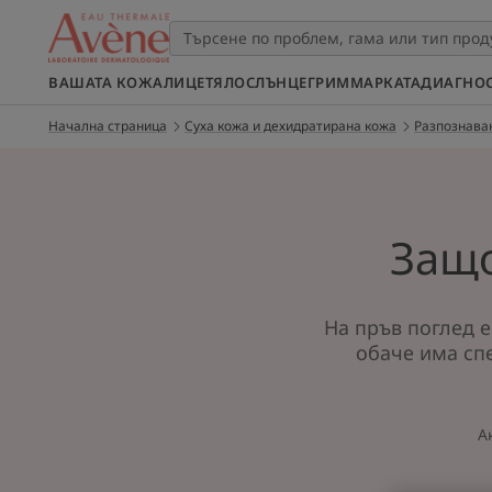
ВАШАТА КОЖА
ЛИЦЕ
ТЯЛО
СЛЪНЦЕ
ГРИМ
МАРКАТА
ДИАГНО
Начална страница
Суха кожа и дехидратирана кожа
Разпознаван
Защо
На пръв поглед е
обаче има сп
А