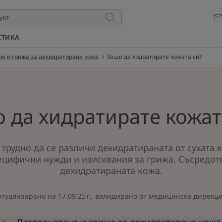
СТИКА
е и грижа за дехидратирана кожа
Защо да хидратирате кожата си?
 да хидратирате кожат
 трудно да се различи дехидратираната от сухата к
ецифични нужди и изисквания за грижа. Съсредото
дехидратираната кожа.
ктуализирано на
17.09.25 г.
, валидирано от
медицинска дирекц