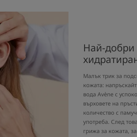
Най-добри 
хидратиран
Малък трик за подс
кожата: напръскайт
вода Avène с успок
върховете на пръст
количество с паму
употреба. След тов
грижа за кожата, з