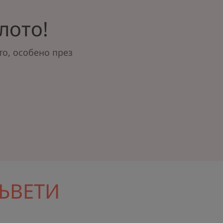
лото!
то, особено през
СЪВЕТИ