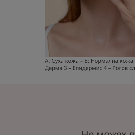
A: Суха кожа – Б: Нормална кожа 
Дерма 3 – Епидермис 4 – Рогов с
Не можех д