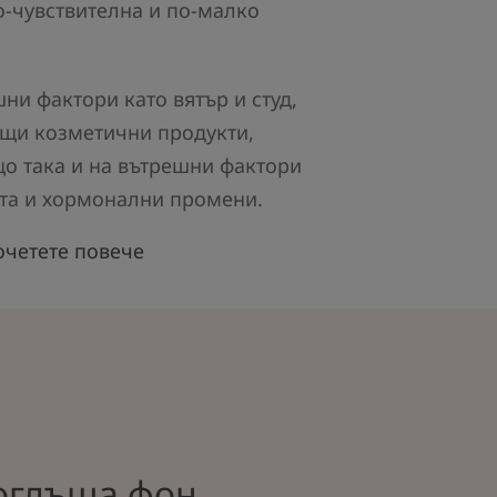
о-чувствителна и по-малко
ни фактори като вятър и студ,
щи козметични продукти,
що така и на вътрешни фактори
ата и хормонални промени.
четете повече
поглъща фон