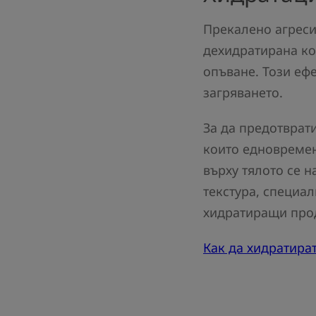
Прекалено агреси
дехидратирана ко
опъване. Този еф
загряването.
За да предотврат
които едновремен
върху тялото се 
текстура, специа
хидратиращи прод
Как да хидратира