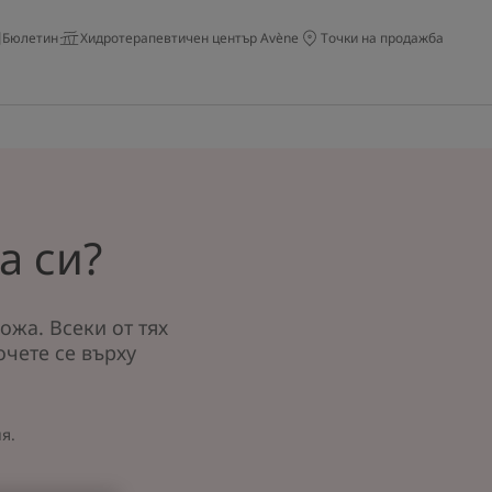
Бюлетин
Хидротерапевтичен център Avène
Точки на продажба
а си?
ожа. Всеки от тях
чете се върху
ия
.