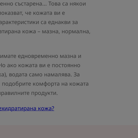
нно състарена... Това са някои
показват, че кожата ви е
арактеристики са еднакви за
атирана кожа – мазна, нормална,
 имате едновременно мазна и
Но ако кожата ви е постоянно
а), водата само намалява. За
 подобрите комфорта на кожата
 правилните продукти.
дехидратирана кожа?