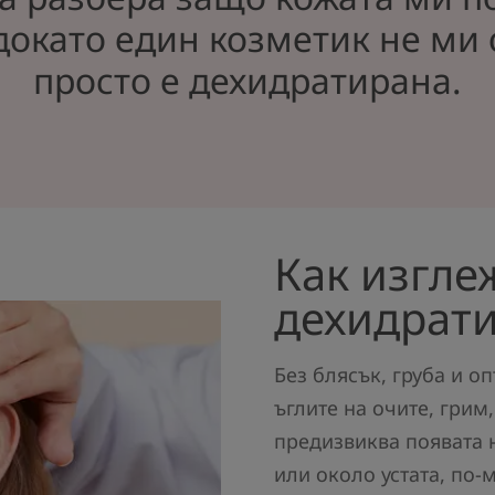
 докато един козметик не ми 
просто е дехидратирана.
Как изгле
дехидрати
Без блясък, груба и о
ъглите на очите, грим
предизвиква появата н
или около устата, по-