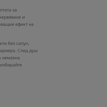
птата за
червяване и
аващия ефект на
ти без сапун,
бариера. След душ
и немазна
 избирайте