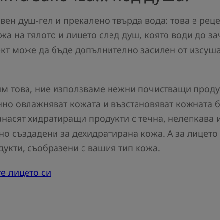
вен душ-гел и прекалено твърда вода: това е реце
жа на тялото и лицето след душ, която води до за
ект може да бъде допълнително засилен от изсуш
им това, ние използваме нежни почистващи продук
но овлажняват кожата и възстановяват кожната 
нанасят хидратиращи продукти с течна, нелепкава 
лно създадени за дехидратирана кожа. А за лицето
укти, съобразени с вашия тип кожа.
те лицето си