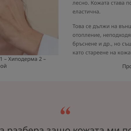
лесно. Кожата става п
еластична.
Това се дължи на външ
отопление, неподходя
бръснене и др., но съ
като стареене на кож
1 – Хиподерма 2 –
лой
Про
а разбера защо кожата ми 