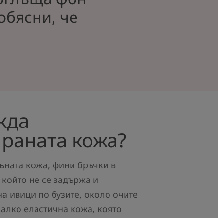
обясни, че
жда
раната кожа?
пъната кожа, фини бръчки в
, който не се задържа и
а ивици по бузите, около очите
малко еластична кожа, която