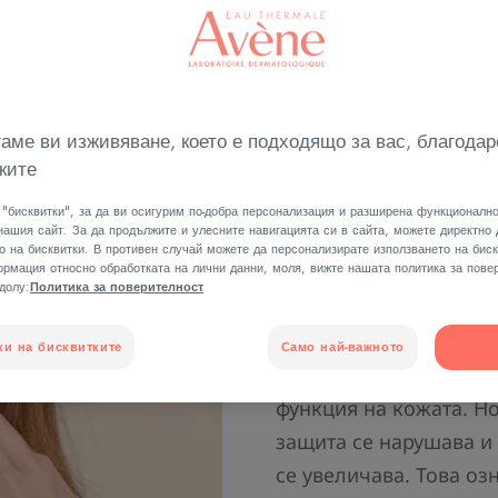
Разпознаване и грижа за дехидратирана кожа
аме ви изживяване, което е подходящо за вас, благодар
Защо кожа
ките
дехидрат
"бисквитки", за да ви осигурим по-добра персонализация и разширена функционално
нашия сайт. За да продължите и улесните навигацията си в сайта, можете директно
о на бисквитки. В противен случай можете да персонализирате използването на биск
Около 70% от кожата н
рмация относно обработката на лични данни, моля, вижте нашата политика за повер
-долу:
Политика за поверителност
малка част – около 10
повърхностния й слой 
ки на бисквитките
Само най-важното
хидролипидния филм 
функция на кожата. Но
защита се нарушава и
се увеличава. Това оз