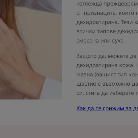
изглежда преждевреме
от признаците, които 
дехидратирана. Тези х
всички типове дехидр
смесена или суха.
Защото да, можете да
дехидратирана кожа. 
мазна (вашият тип кож
щастие е възможно да
си, стига да изберете
Как да се грижим за 