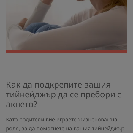
Как да подкрепите вашия
тийнейджър да се пребори с
акнето?
Като родители вие играете жизненоважна
роля, за да помогнете на вашия тийнейджър