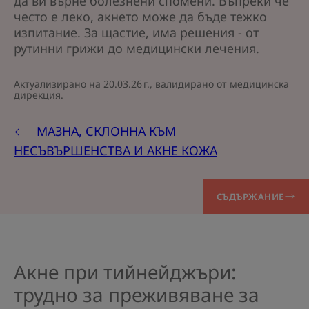
да ви върне болезнени спомени. Въпреки че
често е леко, акнето може да бъде тежко
изпитание. За щастие, има решения - от
рутинни грижи до медицински лечения.
Актуализирано на
20.03.26 г.
, валидирано от
медицинска
дирекция
.
МАЗНА, СКЛОННА КЪМ
НЕСЪВЪРШЕНСТВА И АКНЕ КОЖА
СЪДЪРЖАНИЕ
Акне при тийнейджъри:
трудно за преживяване за