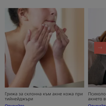
Открийте
Открийт
Грижа
Психоло
за
въздейс
склонна
на
към
акнето
акне
върху
кожа
тийнейд
при
тийнейджъри
Грижа за склонна към акне кожа при
Психоло
тийнейджъри
акнето 
Открийте
Открийт