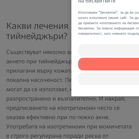
на бисквитките
Използваме "бисквитки", за да ви о
когато използвате нашия сайт. За да
Какви лечения има за
да приемете използването на бискви
бисквитки. За повече информация от
тийнейджъри?
поверителност, като кликнете по-долу
Съществуват няколко варианта за лечение на
акнето при тийнейджъри. Процедурите,
прилагани върху кожата за умерено акне са с
локална насоченост. Перорални антибиотици
могат да се използват, когато акнето е по-
разпространено и възпалително. И накрая,
предписването на изотретиноин често се
оказва ефективно при по-тежко акне.
Употребата на изотретиноин при момичетата
е строго регулирана поради риска от