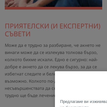
ПРИЯТЕЛСКИ (И ЕКСПЕРТНИ)
СЪВЕТИ
Може да е трудно за разбиране, че акнето не
винаги може да се излекува толкова бързо,
колкото бихме искали. Едно е сигурно: най-
добре е акнето да се лекува бързо, за да се
избегнат следите и белезите, доколкото е
възможно. Колкото по-дълго чакате
несъвършенствата да се влошат, толкова по-
трудно ще бъде лечението.
Предлагаме ви изживява