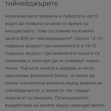
тийнейджърите
Хормоналните промени в пубертета често
водят до появата на акне по време на
юношеството. Това състояние на кожата
засяга 80% от тийнейджърите*. Около 12-13-
годишна възраст при момичетата и 14-15-
годишна възраст при момчетата кожата се
омазнява и започват да се появяват черни
точки. Тъй като акнето е видимо и често
причинява физическа болка, то може да
окаже значително влияние върху живота на
тийнейджърите, а някои от тях страдат
повече от останалите. Потенциалното
въздействие на акнето върху самочувствието