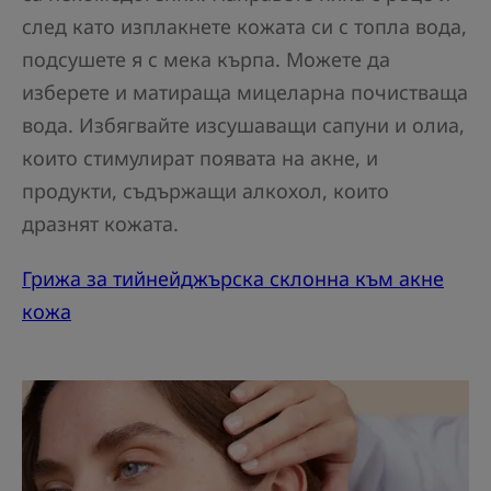
след като изплакнете кожата си с топла вода,
подсушете я с мека кърпа. Можете да
изберете и матираща мицеларна почистваща
вода. Избягвайте изсушаващи сапуни и олиа,
които стимулират появата на акне, и
продукти, съдържащи алкохол, които
дразнят кожата.
Грижа за тийнейджърска склонна към акне
кожа