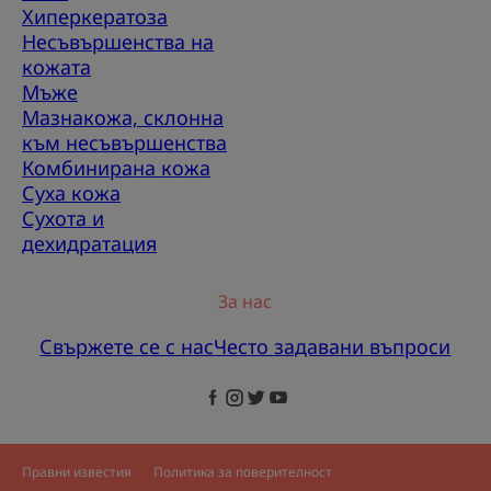
Хиперкератоза
Несъвършенства на
кожата
Мъже
Мазнакожа, склонна
към несъвършенства
Комбинирана кожа
Суха кожа
Сухота и
дехидратация
За нас
Свържете се с нас
Често задавани въпроси
Правни известия
Политика за поверителност