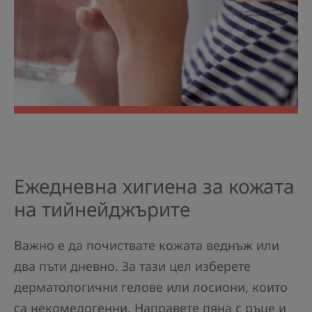
Ежедневна хигиена за кожата
на тийнейджърите
Важно е да почиствате кожата веднъж или
два пъти дневно. За тази цел изберете
дерматологични гелове или лосиони, които
са некомедогенни. Направете пяна с ръце и