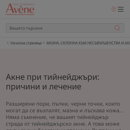
Точки
на
продажба
Начална страница
МАЗНА, СКЛОННА КЪМ НЕСЪВЪРШЕНСТВА И АК
Акне при тийнейджъри:
причини и лечение
Разширени пори, пъпки, черни точки, които
могат да се възпалят, мазна и лъскава кожа...
Няма съмнение, че вашият тийнейджър
страда от тийнейджърско акне. А това може