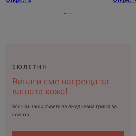
Отидете
Отидете
Отидете
на
на
на
елемент
елемент
елемент
1
2
3
БЮЛЕТИН
Винаги сме насреща за
вашата кожа!
Всички наши съвети за ежедневна грижа за
кожата.