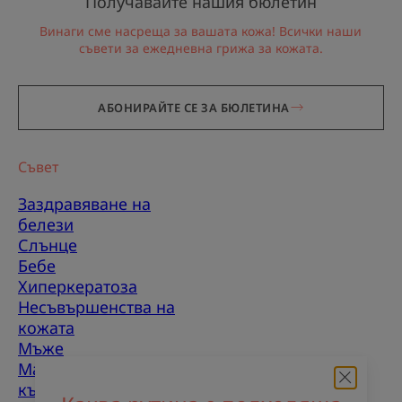
Получавайте нашия бюлетин
Винаги сме насреща за вашата кожа! Всички наши
съвети за ежедневна грижа за кожата.
АБОНИРАЙТЕ СЕ ЗА БЮЛЕТИНА
Съвет
Заздравяване на
белези
Слънце
Бебе
Хиперкератоза
Несъвършенства на
кожата
Мъже
Мазнакожа, склонна
към несъвършенства