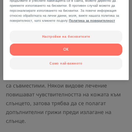
продължите и улесните навигацията си в сайта, можете директно да
приемете използването на бисквитки. В противен случай можете да
персонализирате използването на бисквитки. За повече информация
относно обработката на лични данни, моля, вижте нашата политика за
поверителност, като кликнете по-долу:
Политика за поверителност
Настройки на бисквитките
OK
Какво е фотосенсибилизиращо лечение
или медикамент?
Само най-важното
Лекарствата и слънчевата светлина невинаги
са съвместими. Някои видове лечение
повишават чувствителността на кожата към
слънцето, затова трябва да се полагат
допълнителни грижи преди излагане на
слънце.