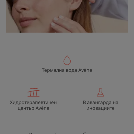
Термална вода Avène
Хидротерапевтичен
В авангарда на
център Avène
иновациите