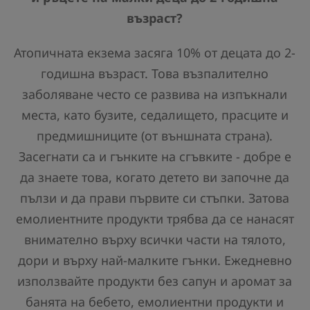
възраст?
Атопичната екзема засяга 10% от децата до 2-
годишна възраст. Това възпалително
заболяване често се развива на изпъкнали
места, като бузите, седалището, прасците и
предмишниците (от външната страна).
Засегнати са и гънките на сгъвките - добре е
да знаете това, когато детето ви започне да
пълзи и да прави първите си стъпки. Затова
емолиентните продукти трябва да се нанасят
внимателно върху всички части на тялото,
дори и върху най-малките гънки. Ежедневно
използвайте продукти без сапун и аромат за
банята на бебето, емолиентни продукти и