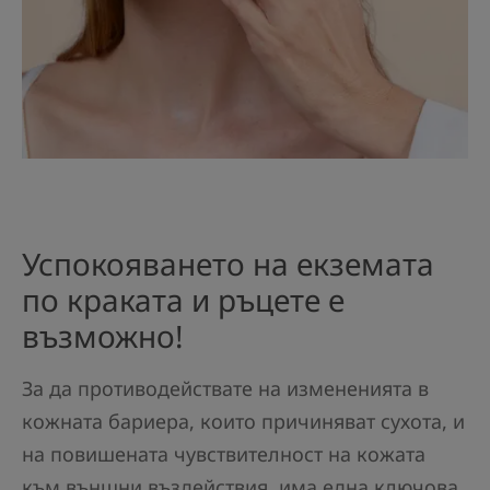
Успокояването на екземата
по краката и ръцете е
възможно!
За да противодействате на измененията в
кожната бариера, които причиняват сухота, и
на повишената чувствителност на кожата
към външни въздействия, има една ключова