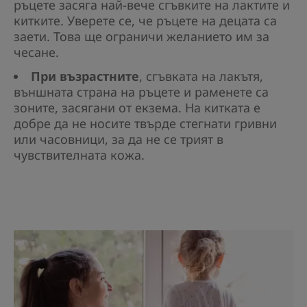
ръцете засяга най-вече сгъвките на лактите и
китките. Уверете се, че ръцете на децата са
заети. Това ще ограничи желанието им за
чесане.
При възрастните
, сгъвката на лакътя,
външната страна на ръцете и раменете са
зоните, засягани от екзема. На китката е
добре да не носите твърде стегнати гривни
или часовници, за да не се трият в
чувствителната кожа.