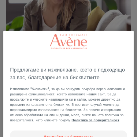
Предлагаме ви изживяване, което е подходящо
за вас, благодарение на бисквитките
Използваме "бисквитки", за да ви осигурим по-добра персонализация и
разширена функционалност, когато използвате нашия сайт. За да
продължите и улесните навигацията си в сайта, можете директно да
приемете използването на бисквитки. В противен случай можете да
Частите на тялото ви са
персонализирате използването на бисквитки. За повече информация
относно обработката на лични данни, моля, вижте нашата политика за
чувствителни
поверителност, като кликнете по-долу:
Политика за поверителност
Настройки на бисквитките