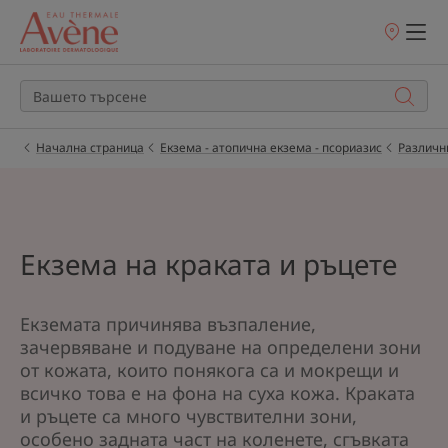
Точки
на
продажба
Начална страница
Екзема - атопична екзема - псориазис
Различн
Екзема на краката и ръцете
Екземата причинява възпаление,
зачервяване и подуване на определени зони
от кожата, които понякога са и мокрещи и
всичко това е на фона на суха кожа. Краката
и ръцете са много чувствителни зони,
особено задната част на коленете, сгъвката